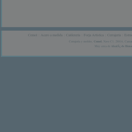
Cemol
|
Acero a medida
|
Calderería
|
Forja Artistica
|
Cerrajería
|
Estru
Cerrajería y moldes,
Cemol.
Nave C1.
28816,
Camar
Muy cerca de
AlcalÃ¡ de Hen